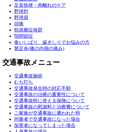
足首捻挫・肉離れのケア
野球肘
野球肩
頭痛
頸肩腕症候群
顎関節症
食いしばり、歯ぎしりでお悩みの方
鵞足炎(膝の内側の痛み)
交通事故メニュー
交通事故施術
むち打ち
交通事故発生時の対応手順
交通事故の治療の重要性について
交通事故時に使える保険について
交通事故の慰謝料と治療費について
ご家族が交通事故に遭われた時
同乗者で交通事故になった場合
加害者になってしまった場合
人身事故の場合