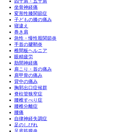
四十肩・五十肩
坐骨神経痛
変形性膝関節症
子どもの膝の痛み
寝違え
巻き肩
急性・慢性股関節炎
手首の腱鞘炎
椎間板ヘルニア
眼精疲労
肋間神経痛
肩こり・首の痛み
肩甲骨の痛み
背中の痛み
胸郭出口症候群
脊柱管狭窄症
腰椎すべり症
腰椎分離症
腰痛
自律神経失調症
足のしびれ
足底筋膜炎