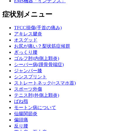
EMS機器「インデプス」
症状別メニュー
TFCC損傷(手首の痛み)
アキレス腱炎
オスグッド
お尻が痛い？梨状筋症候群
ぎっくり腰
ゴルフ肘(内側上顆炎)
シーバー病(踵骨骨端症)
ジャンパー膝
シンスプリント
ストレートネック(=スマホ首)
スポーツ外傷
テニス肘(外側上顆炎)
ばね指
モートン病について
仙腸関節炎
偏頭痛
反り腰