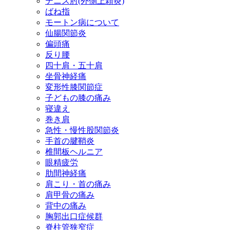
テニス肘(外側上顆炎)
ばね指
モートン病について
仙腸関節炎
偏頭痛
反り腰
四十肩・五十肩
坐骨神経痛
変形性膝関節症
子どもの膝の痛み
寝違え
巻き肩
急性・慢性股関節炎
手首の腱鞘炎
椎間板ヘルニア
眼精疲労
肋間神経痛
肩こり・首の痛み
肩甲骨の痛み
背中の痛み
胸郭出口症候群
脊柱管狭窄症