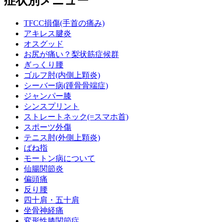
症状別メニュー
TFCC損傷(手首の痛み)
アキレス腱炎
オスグッド
お尻が痛い？梨状筋症候群
ぎっくり腰
ゴルフ肘(内側上顆炎)
シーバー病(踵骨骨端症)
ジャンパー膝
シンスプリント
ストレートネック(=スマホ首)
スポーツ外傷
テニス肘(外側上顆炎)
ばね指
モートン病について
仙腸関節炎
偏頭痛
反り腰
四十肩・五十肩
坐骨神経痛
変形性膝関節症