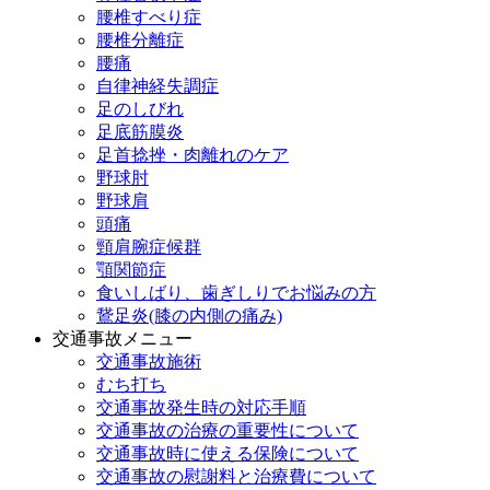
腰椎すべり症
腰椎分離症
腰痛
自律神経失調症
足のしびれ
足底筋膜炎
足首捻挫・肉離れのケア
野球肘
野球肩
頭痛
頸肩腕症候群
顎関節症
食いしばり、歯ぎしりでお悩みの方
鵞足炎(膝の内側の痛み)
交通事故メニュー
交通事故施術
むち打ち
交通事故発生時の対応手順
交通事故の治療の重要性について
交通事故時に使える保険について
交通事故の慰謝料と治療費について