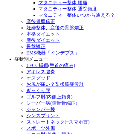
マタニティー整体 腰痛
マタニティー整体 通院頻度
マタニティー整体いつから通える？
産後骨盤矯正
妊婦整体、産後の骨盤矯正
本格ダイエット
産後ダイエット
骨盤矯正
EMS機器「インデプス」
症状別メニュー
TFCC損傷(手首の痛み)
アキレス腱炎
オスグッド
お尻が痛い？梨状筋症候群
ぎっくり腰
ゴルフ肘(内側上顆炎)
シーバー病(踵骨骨端症)
ジャンパー膝
シンスプリント
ストレートネック(=スマホ首)
スポーツ外傷