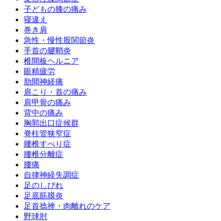
子どもの膝の痛み
寝違え
巻き肩
急性・慢性股関節炎
手首の腱鞘炎
椎間板ヘルニア
眼精疲労
肋間神経痛
肩こり・首の痛み
肩甲骨の痛み
背中の痛み
胸郭出口症候群
脊柱管狭窄症
腰椎すべり症
腰椎分離症
腰痛
自律神経失調症
足のしびれ
足底筋膜炎
足首捻挫・肉離れのケア
野球肘