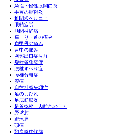
急性・慢性股関節炎
手首の腱鞘炎
椎間板ヘルニア
眼精疲労
肋間神経痛
肩こり・首の痛み
肩甲骨の痛み
背中の痛み
胸郭出口症候群
脊柱管狭窄症
腰椎すべり症
腰椎分離症
腰痛
自律神経失調症
足のしびれ
足底筋膜炎
足首捻挫・肉離れのケア
野球肘
野球肩
頭痛
頸肩腕症候群