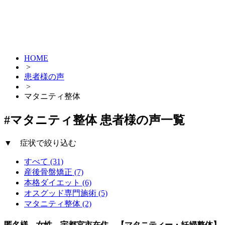
HOME
>
患者様の声
>
マタニティ整体
#マタニティ整体 患者様の声一覧
▼ 症状で絞り込む
すべて (31)
産後骨盤矯正 (7)
本格ダイエット (6)
オスグッド専門施術 (5)
マタニティ整体 (2)
匿名様 女性 宇都宮市在住 【マタニティー・妊婦整体】