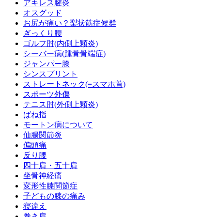
アキレス腱炎
オスグッド
お尻が痛い？梨状筋症候群
ぎっくり腰
ゴルフ肘(内側上顆炎)
シーバー病(踵骨骨端症)
ジャンパー膝
シンスプリント
ストレートネック(=スマホ首)
スポーツ外傷
テニス肘(外側上顆炎)
ばね指
モートン病について
仙腸関節炎
偏頭痛
反り腰
四十肩・五十肩
坐骨神経痛
変形性膝関節症
子どもの膝の痛み
寝違え
巻き肩